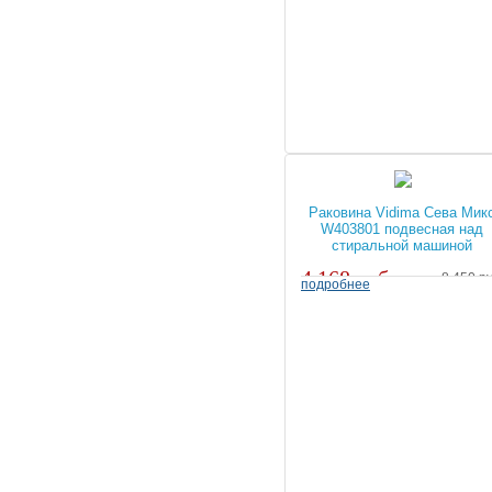
Раковина Vidima Сева Мик
W403801 подвесная над
стиральной машиной
4 168 руб.
8 450 ру
подробнее