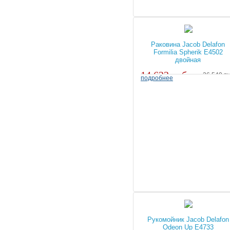
Раковина Jacob Delafon
Formilia Spherik E4502
двойная
14 633 руб.
26 540 ру
подробнее
Рукомойник Jacob Delafon
Odeon Up E4733