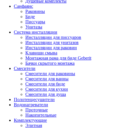
Душевые комплекты
Санфаянс
Раковины
Биде
Писсуары
Унитазы
Система инсталляции
Инсталляции для писсуаров
Инсталляции для унитазов
Инсталляции для раковин
Клавиши смыва
Монтажная рама для биде Geberit
Бачки скрытого монтажа
Смесители
Смесители для раковины
Смесители для ванны
Смесители для биде
Смесители для кухни
Смесители для душа
Полотенцесушители
Водонагреватели
Проточные
Накопительные
Комплектующие
Элитная