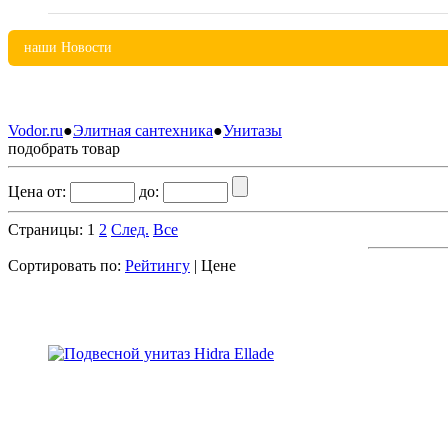
наши
Новости
Vodor.ru
●
Элитная сантехника
●
Унитазы
подобрать
товар
Цена от:
до:
Страницы:
1
2
След.
Все
Сортировать по:
Рейтингу
| Цене