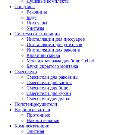
Душевые комплекты
Санфаянс
Раковины
Биде
Писсуары
Унитазы
Система инсталляции
Инсталляции для писсуаров
Инсталляции для унитазов
Инсталляции для раковин
Клавиши смыва
Монтажная рама для биде Geberit
Бачки скрытого монтажа
Смесители
Смесители для раковины
Смесители для ванны
Смесители для биде
Смесители для кухни
Смесители для душа
Полотенцесушители
Водонагреватели
Проточные
Накопительные
Комплектующие
Элитная