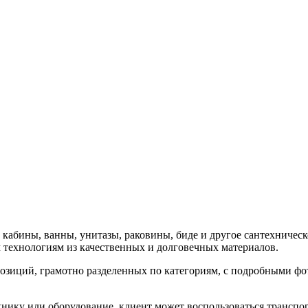
абины, ванны, унитазы, раковины, биде и другое сантехническо
технологиям из качественных и долговечных материалов.
озиций, грамотно разделенных по категориям, с подробными фо
нику или оборудование, клиент может воспользоваться трансп