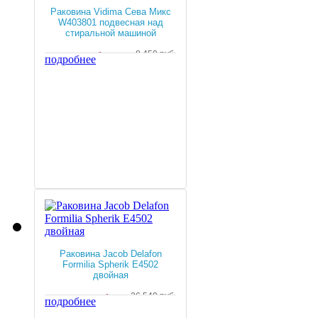
Раковина Vidima Сева Микс
W403801 подвесная над
стиральной машиной
4 168 руб.
8 450 руб.
подробнее
Раковина Jacob Delafon
Formilia Spherik E4502
двойная
14 633 руб.
26 540 руб.
подробнее